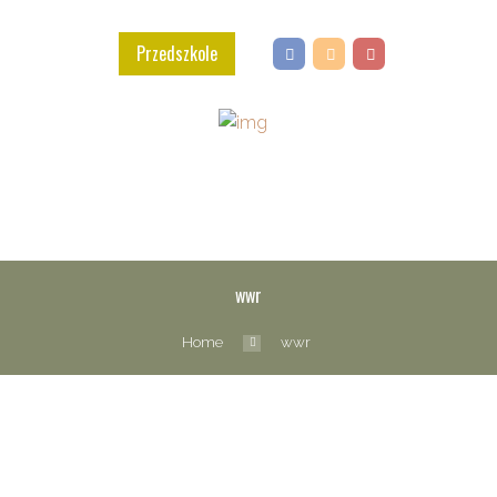
Przedszkole
wwr
Home
wwr
Agnieszka
Komorowska