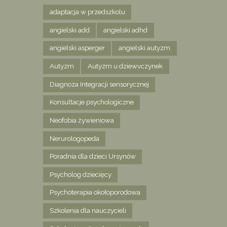
adaptacja w przedszkolu
angielski add
angielski adhd
angielski asperger
angielski autyzm
Autyzm
Autyzm u dziewvczynek
Diagnoza Integracji sensorycznej
Konsultacje psychologiczne
Neofobia żywieniowa
Nerurologopeda
Poradnia dla dzieci Ursynów
Psycholog dziecięcy
Psychoterapia okołoporodowa
Szkolenia dla nauczycieli