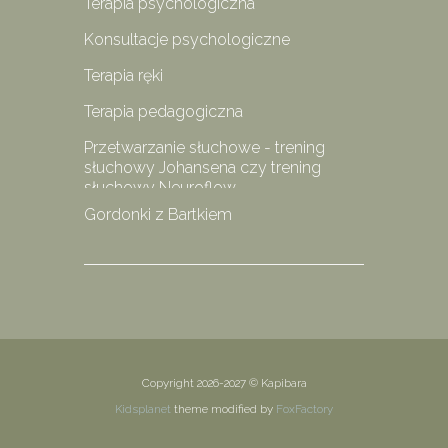
Terapia psychologiczna
Konsultacje psychologiczne
Terapia ręki
Terapia pedagogiczna
Przetwarzanie słuchowe - trening
słuchowy Johansena czy trening
słuchowy Neuroflow
Gordonki z Bartkiem
Copyright
2026-2027
© Kapibara
Kidsplanet
theme modified by
FoxFactory