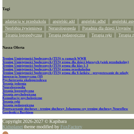
Tagi
adaptacja w przedszkolu
angielski add
angielski adhd
angielski asp
Neofobia żywieniowa
Nerurologopeda
Poradnia dla dzieci Ursynów
Terapia logopedyczna
Terapia pedagogiczna
Terapia ręki
Terapia 
Nasza Oferta
Trening Umiejętności Społecznych (TUS) w ramach WWR
Trening Umiejętności Społecznych (TUS) grupa dla dzieci lękowych (wiek przedszkolny)
Trening Umiejętności Społecznych (TUS) grupa dla klas 1-3
Trening Umiejętności Społecznych (TUS) grupa przedszkolna
Trening Umiejętności Społecznych (TUS) grupa dla 6-latków - przygotowanie do szkoły
Integracja Sensoryczna (SI)
Psychoterapia okołoporodowa
Terapia jedzenia
Neurologopedia
Terapia logopedyczna
Terapia psychologiczna
Konsultacje psychologiczne
Terapia ręki
Terapia pedagogiczna
Przetwarzanie słuchowe - trening słuchowy Johansena czy trening słuchowy Neuroflow
Gordonki z Bartkiem
Copyright
2026-2027
© Kapibara
Kidsplanet
theme modified by
FoxFactory