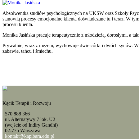
Absolwentka studiów psychologicznych na UKSW oraz Szkoły Psychot
stanowią procesy emocjonalne klienta doświadczane tu i teraz. W tym
procesu klienta.
Monika Jasińska pracuje terapeutycznie z młodzieżą, dorosłymi, a tak
Prywatnie, wraz z mężem, wychowuje dwie córki i dwóch synów. W życiu
zabawie, tańcu i śmiechu.
Kącik Terapii i Rozwoju
570 888 366
ul. Alternatywy 7 lok. U2
(wejście od Indiry Gandhi)
02-775 Warszawa
kontakt@kapibara.edu.pl