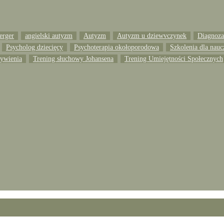
erger
angielski autyzm
Autyzm
Autyzm u dziewvczynek
Diagnoza 
Psycholog dziecięcy
Psychoterapia okołoporodowa
Szkolenia dla nauc
żywienia
Trening słuchowy Johansena
Trening Umiejętności Społecznych