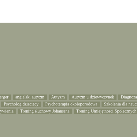
erger
angielski autyzm
Autyzm
Autyzm u dziewvczynek
Diagnoza 
Psycholog dziecięcy
Psychoterapia okołoporodowa
Szkolenia dla nauc
żywienia
Trening słuchowy Johansena
Trening Umiejętności Społecznych