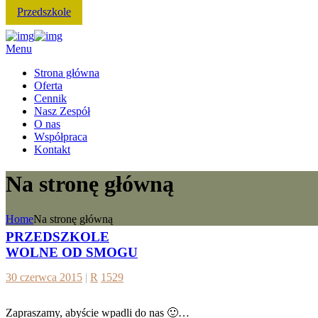
Przedszkole
Menu
Strona główna
Oferta
Cennik
Nasz Zespół
O nas
Współpraca
Kontakt
Na stronę główną
Home
Na stronę główną
PRZEDSZKOLE
WOLNE OD SMOGU
30 czerwca 2015
|
R
1529
Zapraszamy, abyście wpadli do nas 🙂…