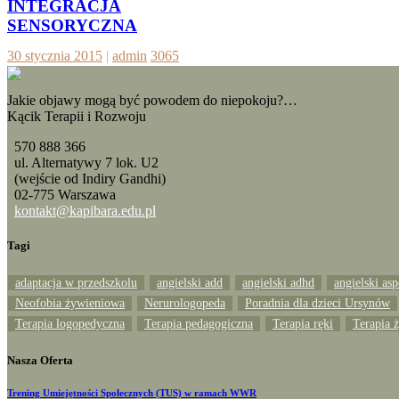
INTEGRACJA
SENSORYCZNA
30 stycznia 2015
|
admin
3065
Jakie objawy mogą być powodem do niepokoju?…
Kącik Terapii i Rozwoju
570 888 366
ul. Alternatywy 7 lok. U2
(wejście od Indiry Gandhi)
02-775 Warszawa
kontakt@kapibara.edu.pl
Tagi
adaptacja w przedszkolu
angielski add
angielski adhd
angielski asp
Neofobia żywieniowa
Nerurologopeda
Poradnia dla dzieci Ursynów
Terapia logopedyczna
Terapia pedagogiczna
Terapia ręki
Terapia 
Nasza Oferta
Trening Umiejętności Społecznych (TUS) w ramach WWR