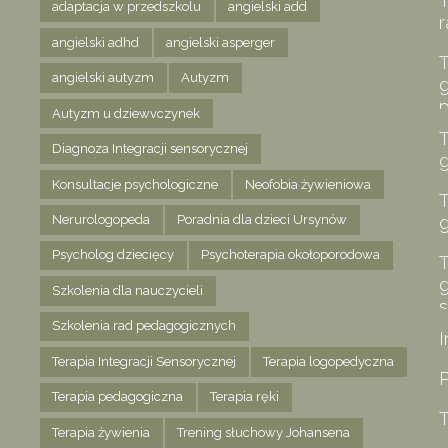
T
adaptacja w przedszkolu
angielski add
angielski adhd
angielski asperger
T
angielski autyzm
Autyzm
g
p
Autyzm u dziewvczynek
T
Diagnoza Integracji sensorycznej
g
Konsultacje psychologiczne
Neofobia żywieniowa
T
Nerurologopeda
Poradnia dla dzieci Ursynów
Psycholog dziecięcy
Psychoterapia okołoporodowa
T
g
Szkolenia dla nauczycieli
s
Szkolenia rad pedagogicznych
I
Terapia Integracji Sensorycznej
Terapia logopedyczna
Terapia pedagogiczna
Terapia ręki
T
Terapia żywienia
Trening słuchowy Johansena