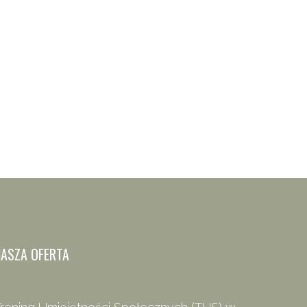
t item
dy_2111
NASZA OFERTA