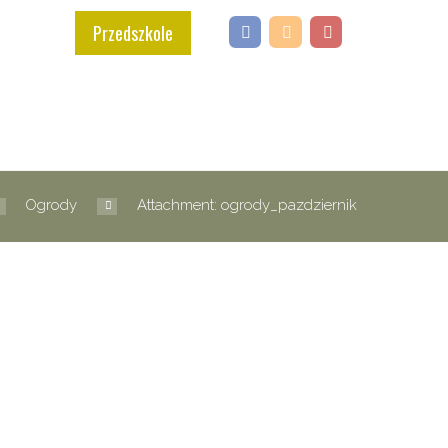
Przedszkole
Ogrody
Attachment: ogrody_pazdziernik