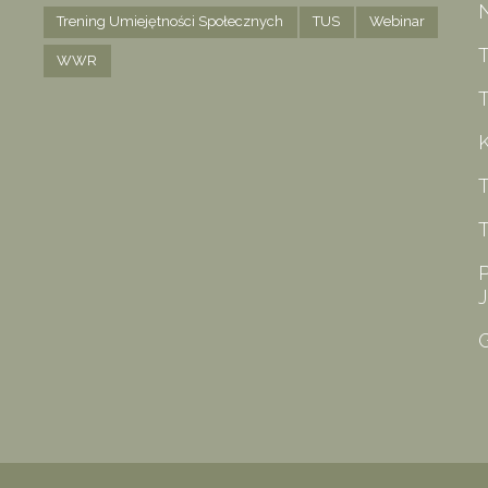
Trening Umiejętności Społecznych
TUS
Webinar
WWR
T
K
T
P
G