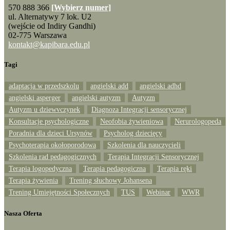
570 888 366
[Wybierz numer]
ul. Alternatywy 7 lok. U2
(wejście od Indiry Gandhi)
02-775 Warszawa
kontakt@kapibara.edu.pl
Tagi
adaptacja w przedszkolu
angielski add
angielski adhd
angielski asperger
angielski autyzm
Autyzm
Autyzm u dziewvczynek
Diagnoza Integracji sensorycznej
Konsultacje psychologiczne
Neofobia żywieniowa
Nerurologopeda
Poradnia dla dzieci Ursynów
Psycholog dziecięcy
Psychoterapia okołoporodowa
Szkolenia dla nauczycieli
Szkolenia rad pedagogicznych
Terapia Integracji Sensorycznej
Terapia logopedyczna
Terapia pedagogiczna
Terapia ręki
Terapia żywienia
Trening słuchowy Johansena
Trening Umiejętności Społecznych
TUS
Webinar
WWR
Nasza Oferta