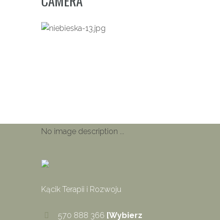
CAMERA
Next item
OLYMPUS DIGITA
No image description ...
Kącik Terapii i Rozwoju
570 888 366
[Wybierz