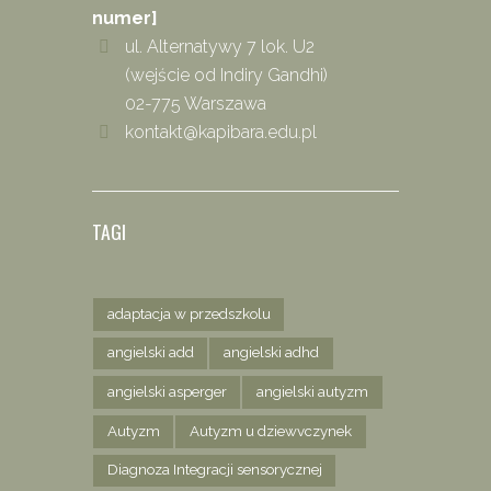
numer]
ul. Alternatywy 7 lok. U2
(wejście od Indiry Gandhi)
02-775 Warszawa
kontakt@kapibara.edu.pl
TAGI
adaptacja w przedszkolu
angielski add
angielski adhd
angielski asperger
angielski autyzm
Autyzm
Autyzm u dziewvczynek
Diagnoza Integracji sensorycznej