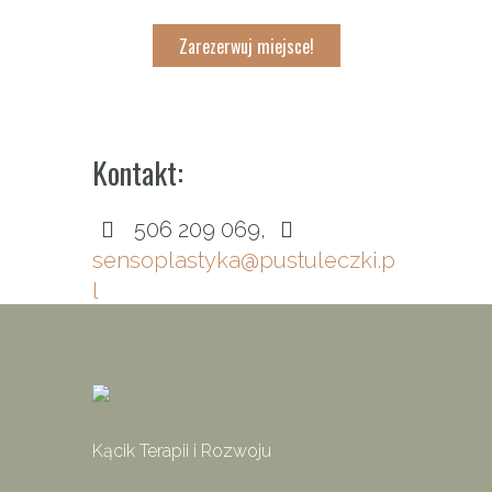
Zarezerwuj miejsce!
Kontakt:
506 209 069
,
sensoplastyka@pustuleczki.p
l
Kącik Terapii i Rozwoju