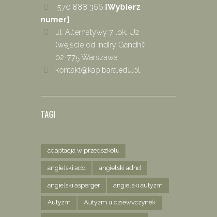
570 888 366
[Wybierz
numer]
ul. Alternatywy 7 lok. U2
(wejście od Indiry Gandhi)
02-775 Warszawa
kontakt@kapibara.edu.pl
TAGI
adaptacja w przedszkolu
angielski add
angielski adhd
angielski asperger
angielski autyzm
Autyzm
Autyzm u dziewvczynek