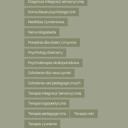
Diagnoza Integracji sensorycznej
Konsultacje psychologiczne
Neofobia żywieniowa
Nerurologopeda
Poradnia dla dzieci Ursynów
Psycholog dziecięcy
Psychoterapia okołoporodowa
Szkolenia dla nauczycieli
Szkolenia rad pedagogicznych
Terapia Integracji Sensorycznej
Terapia logopedyczna
Terapia pedagogiczna
Terapia ręki
Terapia żywienia