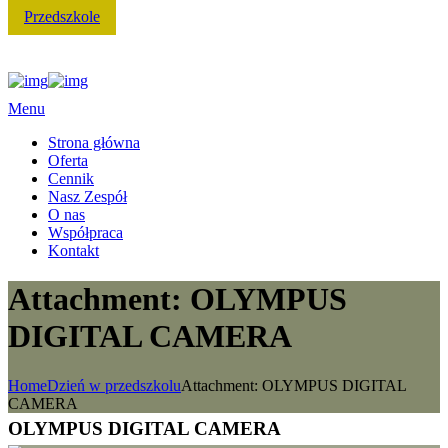
Przedszkole
Menu
Strona główna
Oferta
Cennik
Nasz Zespół
O nas
Współpraca
Kontakt
Attachment: OLYMPUS
DIGITAL CAMERA
Home
Dzień w przedszkolu
Attachment: OLYMPUS DIGITAL
CAMERA
OLYMPUS DIGITAL CAMERA