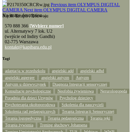
Previous item
OLYMPUS DIGITAL
CAMERA
Next item
OLYMPUS DIGITAL CAMERA
No image description ...
Kącik Terapii i Rozwoju
570 888 366
[Wybierz numer]
ul. Alternatywy 7 lok. U2
(wejście od Indiry Gandhi)
02-775 Warszawa
kontakt@kapibara.edu.pl
Tagi
adaptacja w przedszkolu
angielski add
angielski adhd
angielski asperger
angielski autyzm
Autyzm
Autyzm u dziewvczynek
Diagnoza Integracji sensorycznej
Konsultacje psychologiczne
Neofobia żywieniowa
Nerurologopeda
Poradnia dla dzieci Ursynów
Psycholog dziecięcy
Psychoterapia okołoporodowa
Szkolenia dla nauczycieli
Szkolenia rad pedagogicznych
Terapia Integracji Sensorycznej
Terapia logopedyczna
Terapia pedagogiczna
Terapia ręki
Terapia żywienia
Trening słuchowy Johansena
Trening Umiejętności Społecznych
TUS
Webinar
WWR