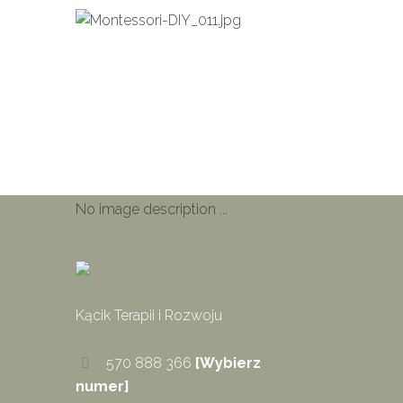
Next i
Montessor
No image description ...
Kącik Terapii i Rozwoju
570 888 366
[Wybierz
numer]