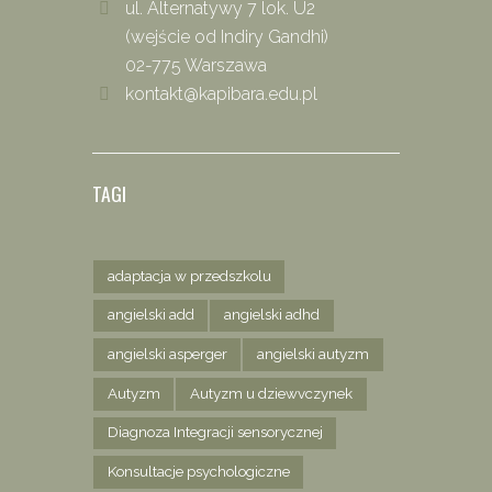
ul. Alternatywy 7 lok. U2
(wejście od Indiry Gandhi)
02-775 Warszawa
kontakt@kapibara.edu.pl
TAGI
adaptacja w przedszkolu
angielski add
angielski adhd
angielski asperger
angielski autyzm
Autyzm
Autyzm u dziewvczynek
Diagnoza Integracji sensorycznej
Konsultacje psychologiczne