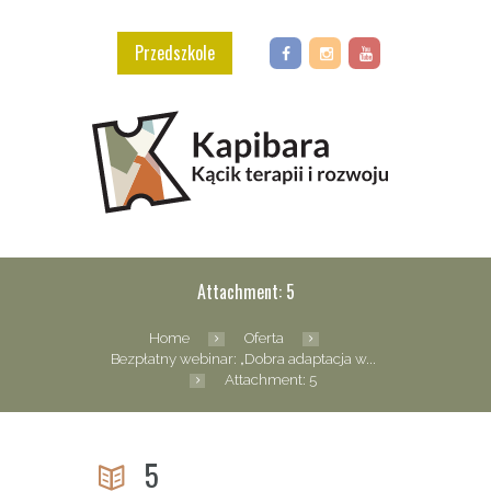
Przedszkole
Attachment: 5
Home
Oferta
Bezpłatny webinar: „Dobra adaptacja w...
Attachment: 5
5