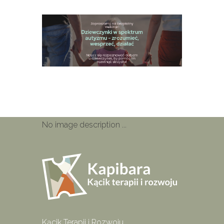
Ne
ada
No image description ...
Kącik Terapii i Rozwoju