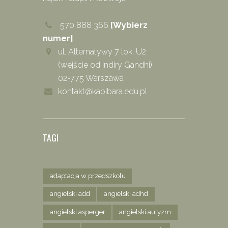
570 888 366
[Wybierz
numer]
ul. Alternatywy 7 lok. U2
(wejście od Indiry Gandhi)
02-775 Warszawa
kontakt@kapibara.edu.pl
TAGI
adaptacja w przedszkolu
angielski add
angielski adhd
angielski asperger
angielski autyzm